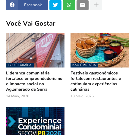
Facebook
Você Vai Gostar
ISSO É PARAÍBA.
ISSO É PARAÍBA.
Liderança comunitária
Festivais gastronômicos
fortalece empreendedorismo
fortalecem restaurantes e
e impacto social no
estimulam experiências
Aglomerado da Serra
culinárias
14 Maio, 2026
13 Maio, 2026