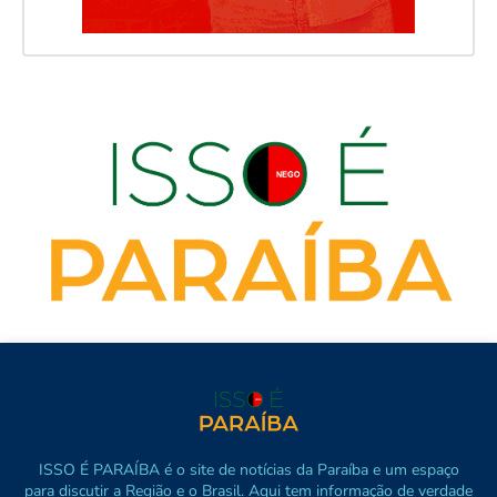
ISSO É PARAÍBA é o site de notícias da Paraíba e um espaço
para discutir a Região e o Brasil. Aqui tem informação de verdade